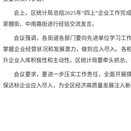
会上，区统计局总结
2025年“四上”企业工作完
家棚街
、
中南路街
进行
经验交流发言。
会议强调
，
各街道
各
部门要向先进单位学习
工
掌握企业经营状况
和
发展潜力，做到应入尽入。各
升企业入库积极性和主动性。区统计局要牵头抓总、
会议要求
，
要
进一步压实工作责任，全面开展
保
达标企业应入尽入
，为全区经济高质量发展注入新