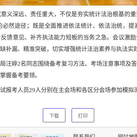
试意义深远、责任重大，不仅是夯实统计法治根基的重
的必然途径；既是全面推进依法统计、依法治统，提
计反馈意见、补齐执法能力短板的当务之急。会议激励
缺补漏、精准突破，切实增强统计法治素养与执法实
分局汪婷
2名
同志
围绕备考复习方法、考场注意事项及答
掌握备考要领。
试报考人员
29人
分别在主会场和各区分会场参加模拟
下载
打印
联系我们
网站地