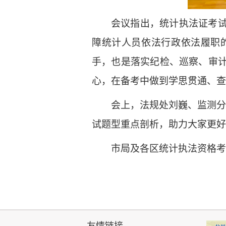
会议指出，统计执法证考
障
统计人员依法行政
依法履职
手，也是落实
纪检、
巡察
、
审
心，在备考中做到学思贯通、查
会上，
法规处刘巍
、监测
试题型重点剖析，助力大家更好
市局
及各区
统计执法资格考
友情链接