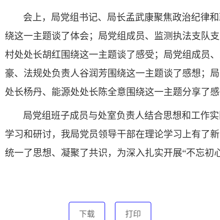
会上，局党组书记、局长孟武康聚焦
政治纪律和
绕这一主题谈了体会；局
党组成员、监测执法支队支
村处处长胡红
围绕这一主题谈了感受；
局党组成员、
豪、法规处负责人谷润芳
围绕这一主题谈了感想
；局
处长杨丹、能源处处长陈全意
围绕这一主题
分享了感
局党组班子成员与处室负责人结合思想和工作实
学习和研讨，
我局
党员领导干部在理论学习上有了新
统一了思想、凝聚了共识，为
深入扎实开展
“不忘初
下载
打印