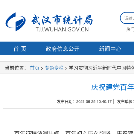
热
首 页
政府信息公开
新闻中心
当前位置：
首页
>
专题专栏
> 学习贯彻习近平新时代中国特
庆祝建党百年
|
发布日期：2021-06-25 10:40:17
发布单位
百年征程波澜壮阔，
百年初心历久弥坚
。
庆
祝
建