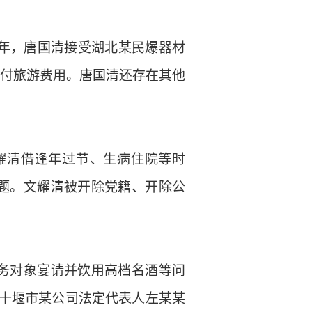
019年，唐国清接受湖北某民爆器材
支付旅游费用。唐国清还存在其他
，文耀清借逢年过节、生病住院等时
问题。文耀清被开除党籍、开除公
务对象宴请并饮用高档名酒等问
方十堰市某公司法定代表人左某某