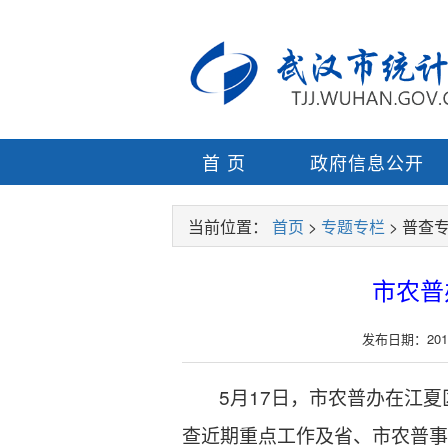
首 页
政府信息公开
当前位置：
首页
>
专题专栏
> 普查
市农普
发布日期：2017-0
5
17
月
日，市农普办在江夏
查近期重点工作及省、市农普事